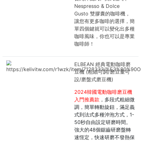
Nespresso & Dolce
Gusto 雙膠囊的咖啡機，
讓您有更多咖啡的選擇，簡
單四個鍵就可以變化出多種
咖啡風味，你也可以是專業
咖啡師！
ELBEAN 經典電動咖啡磨
https://kelivitw.com/r1wzk/item/7128333/%
豆機 (粗細可調/磨豆量可
設/磨盤式磨豆機)
2024韓國電動咖啡磨豆機
入門推薦款
，多段式粗細微
調，簡單轉動旋鈕，滿足義
式到法式多種沖泡方式，1-
50秒自由設定研磨時間。
強大的48個鋸齒研磨盤轉
速恆定，快速研磨不發熱保