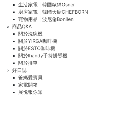
生活家電 | 韓國歐紳Osner
廚房家電 | 韓國天廚CHEFBORN
寵物用品 | 波尼倫Bonilen
商品Q&A
關於洗碗機
關於YIRGA咖啡機
關於ESTO咖啡機
關於Ihandy手持掛燙機
關於推車
好日誌
爸媽愛寶貝
家電開箱
展悅報你知