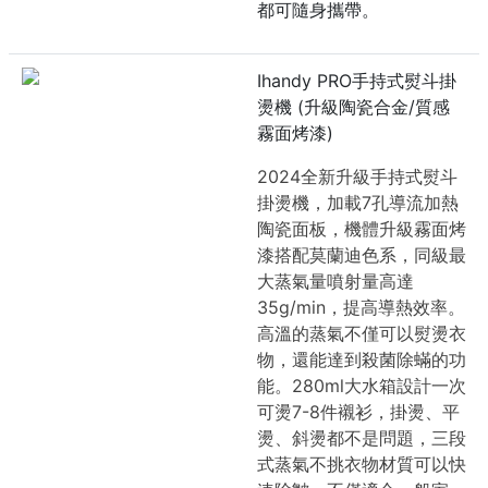
都可隨身攜帶。
Ihandy PRO手持式熨斗掛
燙機 (升級陶瓷合金/質感
霧面烤漆)
2024全新升級手持式熨斗
掛燙機，加載7孔導流加熱
陶瓷面板，機體升級霧面烤
漆搭配莫蘭迪色系，同級最
大蒸氣量噴射量高達
35g/min，提高導熱效率。
高溫的蒸氣不僅可以熨燙衣
物，還能達到殺菌除蟎的功
能。280ml大水箱設計一次
可燙7-8件襯衫，掛燙、平
燙、斜燙都不是問題，三段
式蒸氣不挑衣物材質可以快