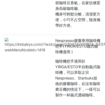
留咖啡豆香氣，在家彷彿置
身高級咖啡廳。
機身可輕鬆分離，清潔更方
便，小巧不占空間，隨身攜
帶好方便。
Nespresso膠囊專用咖啡機
https://kkbabys.com/r1wzk/page/220433/YIYR
把手(YIRGA/ESTO義式咖
webMenuNodeId=1419
啡機適用 )
咖啡機把手適用於
YIRGA/ESTO半自動義式咖
啡機，可以萃取正宗
Nespresso、Starbuks規
格的膠囊咖啡，在沒有咖啡
磨豆機的情況下，一樣可以
製作一杯義式濃縮咖啡。