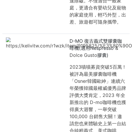
速除皺。不僅適合一般家
庭，更適合有嬰幼兒及寵物
的家庭使用，輕巧外型，出
差、旅遊都可隨身攜帶。
D-MO 復古義式雙膠囊咖
https://kelivitw.com/r1wzk/item/9195825/%
啡機(適用Nespresso
&
Dolce Gusto
膠囊)
2023嘖嘖募資突破5百萬 !
被評為最美膠囊咖啡機
「Osner韓國歐紳」連續六
年榮獲韓國最權威優秀品牌
評價大獎肯定，2023 年全
新推出的 D-mo咖啡機也獲
得廣大迴響，一舉突破
100,000 台銷售大關！邀
請您也來體驗史上第一台結
合純粹義式、美式咖啡、