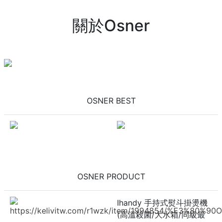
關於Osner
OSNER BEST
OSNER PRODUCT
Ihandy 手持式熨斗掛燙機
https://kelivitw.com/r1wzk/item/1994854/
(高溫殺菌/大水箱/同級最