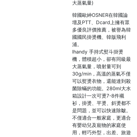
大蒸氣量)
韓國歐紳OSNER在韓國論
壇及PTT、Dcard上擁有眾
多優良評價推薦，被譽為韓
國國民掛燙機、韓版飛利
浦。
Ihandy 手持式熨斗掛燙
機，體積超小，卻有同級最
大蒸氣量，噴射量可到
30g/min，高溫的蒸氣不僅
可以熨燙衣物，還能達到殺
菌除蟎的功能。280ml大水
箱設計一次可燙7-8件襯
衫，掛燙、平燙、斜燙都不
是問題，並可以快速除皺。
不僅適合一般家庭，更適合
有嬰幼兒及寵物的家庭使
用，輕巧外型，出差、旅遊