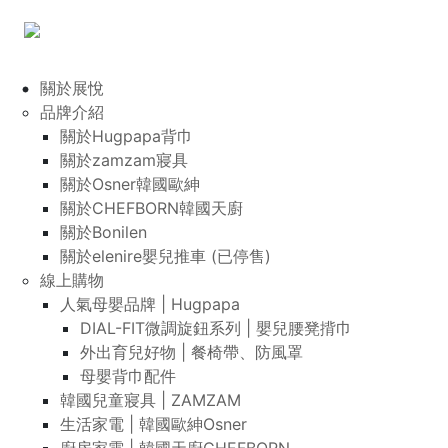
關於展悅
品牌介紹
關於Hugpapa背巾
關於zamzam寢具
關於Osner韓國歐紳
關於CHEFBORN韓國天廚
關於Bonilen
關於elenire嬰兒推車 (已停售)
線上購物
人氣母嬰品牌 | Hugpapa
DIAL-FIT微調旋鈕系列 | 嬰兒腰凳揹巾
外出育兒好物 | 餐椅帶、防風罩
母嬰背巾配件
韓國兒童寢具 | ZAMZAM
生活家電 | 韓國歐紳Osner