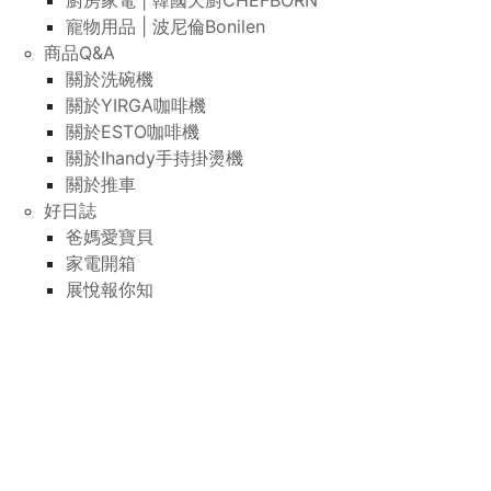
廚房家電 | 韓國天廚CHEFBORN
寵物用品 | 波尼倫Bonilen
商品Q&A
關於洗碗機
關於YIRGA咖啡機
關於ESTO咖啡機
關於Ihandy手持掛燙機
關於推車
好日誌
爸媽愛寶貝
家電開箱
展悅報你知