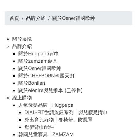
首頁
品牌介紹
關於Osner韓國歐紳
關於展悅
品牌介紹
關於Hugpapa背巾
關於zamzam寢具
關於Osner韓國歐紳
關於CHEFBORN韓國天廚
關於Bonilen
關於elenire嬰兒推車 (已停售)
線上購物
人氣母嬰品牌 | Hugpapa
DIAL-FIT微調旋鈕系列 | 嬰兒腰凳揹巾
外出育兒好物 | 餐椅帶、防風罩
母嬰背巾配件
韓國兒童寢具 | ZAMZAM