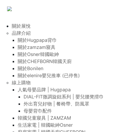
關於展悅
品牌介紹
關於Hugpapa背巾
關於zamzam寢具
關於Osner韓國歐紳
關於CHEFBORN韓國天廚
關於Bonilen
關於elenire嬰兒推車 (已停售)
線上購物
人氣母嬰品牌 | Hugpapa
DIAL-FIT微調旋鈕系列 | 嬰兒腰凳揹巾
外出育兒好物 | 餐椅帶、防風罩
母嬰背巾配件
韓國兒童寢具 | ZAMZAM
生活家電 | 韓國歐紳Osner