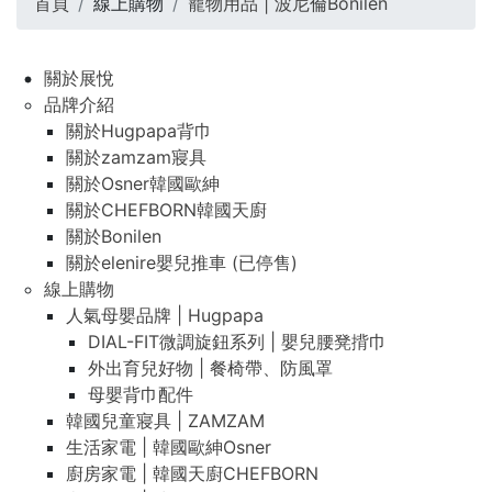
首頁
線上購物
寵物用品 | 波尼倫Bonilen
關於展悅
品牌介紹
關於Hugpapa背巾
關於zamzam寢具
關於Osner韓國歐紳
關於CHEFBORN韓國天廚
關於Bonilen
關於elenire嬰兒推車 (已停售)
線上購物
人氣母嬰品牌 | Hugpapa
DIAL-FIT微調旋鈕系列 | 嬰兒腰凳揹巾
外出育兒好物 | 餐椅帶、防風罩
母嬰背巾配件
韓國兒童寢具 | ZAMZAM
生活家電 | 韓國歐紳Osner
廚房家電 | 韓國天廚CHEFBORN