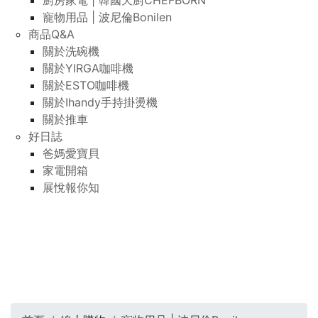
廚房家電 | 韓國天廚CHEFBORN
寵物用品 | 波尼倫Bonilen
商品Q&A
關於洗碗機
關於YIRGA咖啡機
關於ESTO咖啡機
關於Ihandy手持掛燙機
關於推車
好日誌
爸媽愛寶貝
家電開箱
展悅報你知