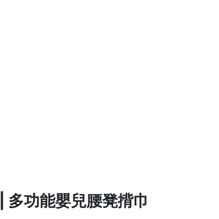
列 | 多功能嬰兒腰凳揹巾