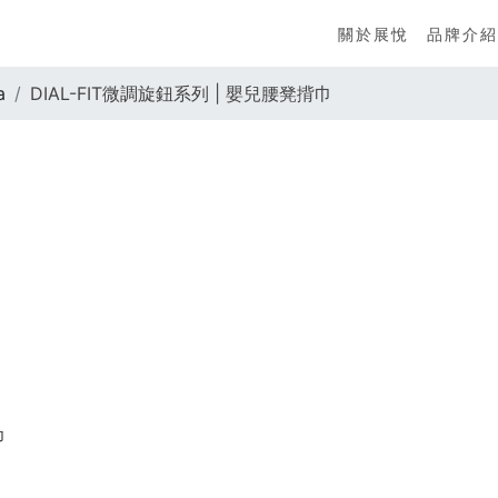
關於展悅
品牌介紹
a
DIAL-FIT微調旋鈕系列 | 嬰兒腰凳揹巾
巾