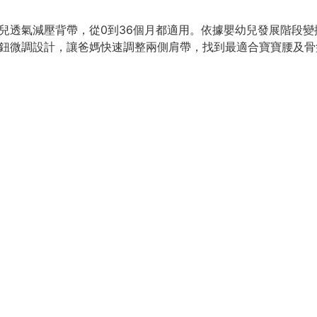
兒透氣減壓背帶，從0到36個月都適用。依據嬰幼兒發展階段變
旋鈕微調設計，讓爸媽快速調整兩側肩帶，找到最適合寶寶腰及骨