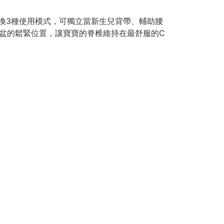
換3種使用模式，可獨立當新生兒背帶、輔助腰
盆的鬆緊位置，讓寶寶的脊椎維持在最舒服的C