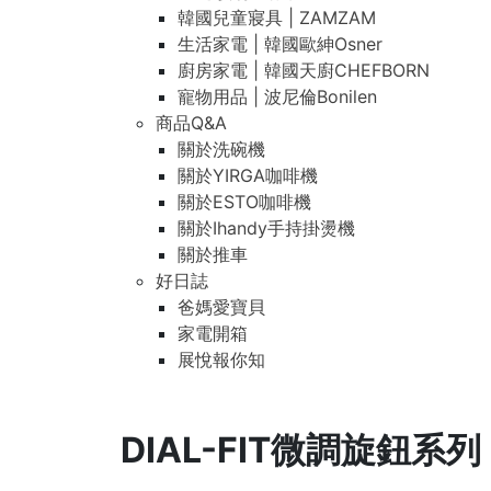
韓國兒童寢具 | ZAMZAM
生活家電 | 韓國歐紳Osner
廚房家電 | 韓國天廚CHEFBORN
寵物用品 | 波尼倫Bonilen
商品Q&A
關於洗碗機
關於YIRGA咖啡機
關於ESTO咖啡機
關於Ihandy手持掛燙機
關於推車
好日誌
爸媽愛寶貝
家電開箱
展悅報你知
DIAL-FIT微調旋鈕系