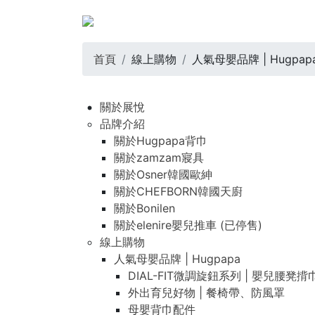
首頁
線上購物
人氣母嬰品牌 | Hugpap
關於展悅
品牌介紹
關於Hugpapa背巾
關於zamzam寢具
關於Osner韓國歐紳
關於CHEFBORN韓國天廚
關於Bonilen
關於elenire嬰兒推車 (已停售)
線上購物
人氣母嬰品牌 | Hugpapa
DIAL-FIT微調旋鈕系列 | 嬰兒腰凳揹
外出育兒好物 | 餐椅帶、防風罩
母嬰背巾配件