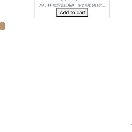
DIAL-FIT微調旋鈕系列 | 多功能嬰兒腰凳揹
巾
Add to cart