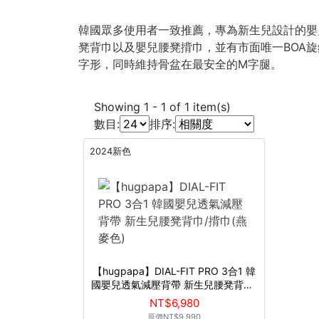
韓國眾多使用者一致推薦，專為新生兒設計的嬰
凳背巾以及嬰兒腰凳揹巾，並有市面唯一BOA
字形，同時維持骨盆在最安全的M字腿。
Showing
1
-
1
of
1
item(s)
數目:
排序:
2024新色
【hugpapa】DIAL-FIT PRO 3合1 韓
國嬰兒透氣減壓背帶 新生兒腰凳背巾/
揹巾(燕麥色)
NT$6,980
原價
NT$9,990